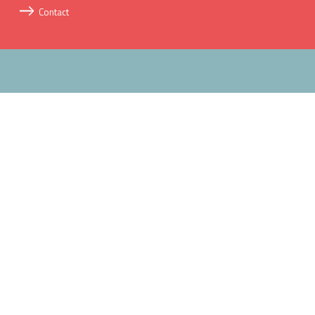
Contact
FESTIVAL DES PAINS