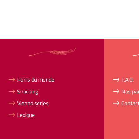
Pains du monde
F.A.Q.
Snacking
Nos pa
Viennoiseries
Contac
Lexique