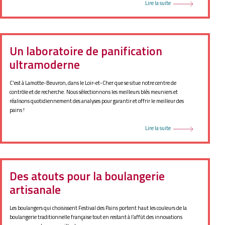
Lire la suite
Un laboratoire de panification
ultramoderne
C'est à Lamotte-Beuvron, dans le Loir-et-Cher que se situe notre centre de
contrôle et de recherche. Nous sélectionnons les meilleurs blés meuniers et
réalisons quotidiennement des analyses pour garantir et offrir le meilleur des
pains !
Lire la suite
Des atouts pour la boulangerie
artisanale
Les boulangers qui choisissent Festival des Pains portent haut les couleurs de la
boulangerie traditionnelle française tout en restant à l’affût des innovations