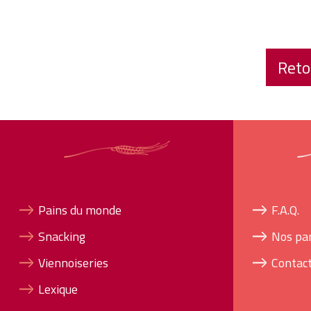
Reto
Pains du monde
F.A.Q.
Snacking
Nos pa
Viennoiseries
Contac
Lexique