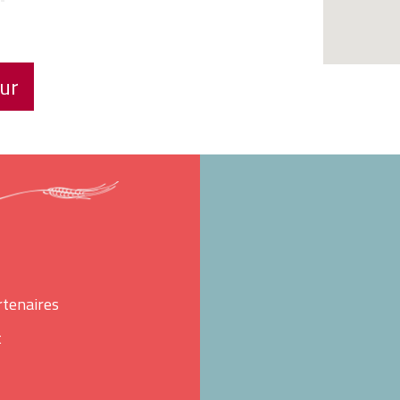
ur
rtenaires
t