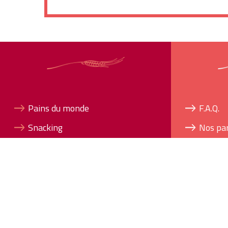
Pains du monde
F.A.Q.
Snacking
Nos pa
Viennoiseries
Contac
Lexique