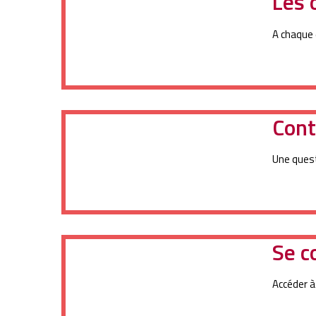
Les 
A chaque 
Cont
Une quest
Se c
Accéder à