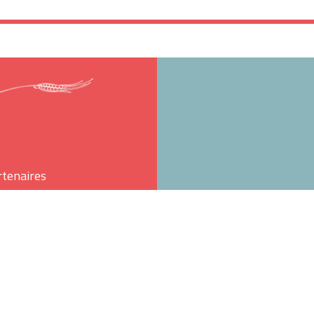
rtenaires
t