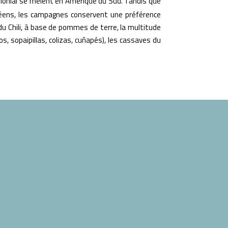
colonial se mêlent en Amérique du Sud. Tandis que
Espace pro
opéens, les campagnes conservent une préférence
du Chili, à base de pommes de terre, la multitude
, sopaipillas, colizas, cuñapés), les cassaves du
Youtube