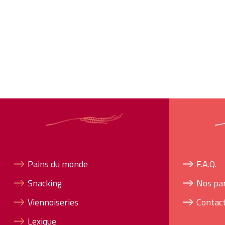
Pains du monde
F.A.Q.
Snacking
Nos pa
Viennoiseries
Contac
Lexique