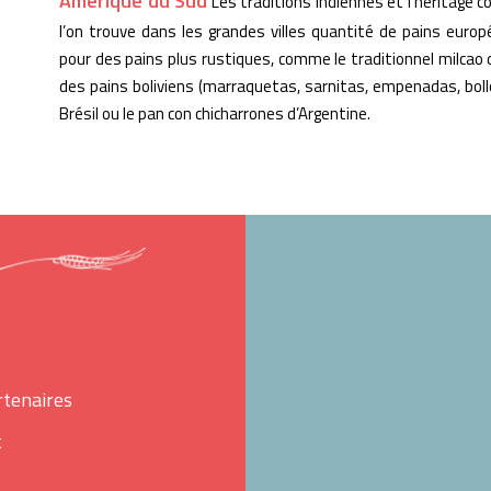
Amérique du Sud
Les traditions indiennes et l’héritage 
Ma boulangerie
l’on trouve dans les grandes villes quantité de pains eur
pour des pains plus rustiques, comme le traditionnel milcao 
des pains boliviens (marraquetas, sarnitas, empenadas, bollos
Facebook
Instagram
Brésil ou le pan con chicharrones d’Argentine.
rtenaires
t