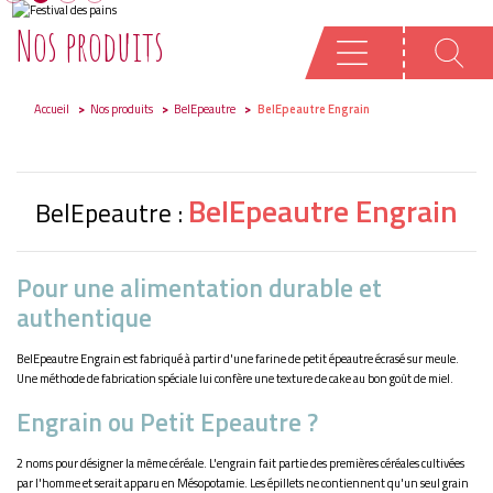
Nos produits
Accueil
Nos produits
BelEpeautre
BelEpeautre Engrain
BelEpeautre Engrain
BelEpeautre :
Pour une alimentation durable et
authentique
BelEpeautre Engrain est fabriqué à partir d'une farine de petit épeautre écrasé sur meule.
Une méthode de fabrication spéciale lui confère une texture de cake au bon goût de miel.
Engrain ou Petit Epeautre ?
2 noms pour désigner la même céréale. L'engrain fait partie des premières céréales cultivées
par l'homme et serait apparu en Mésopotamie. Les épillets ne contiennent qu'un seul grain