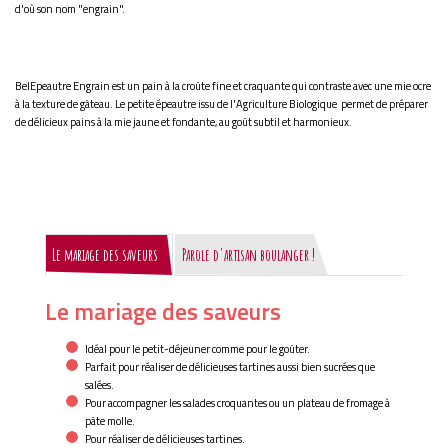
d'où son nom "engrain".
BelEpeautre Engrain est un pain à la croûte fine et craquante qui contraste avec une mie ocre
à la texture de gâteau. Le petite épeautre issu de l'Agriculture Biologique permet de préparer
de délicieux pains à la mie jaune et fondante, au goût subtil et harmonieux.
Le mariage des saveurs
Parole d'artisan boulanger !
Le mariage des saveurs
Idéal pour le petit-déjeuner comme pour le goûter.
Parfait pour réaliser de délicieuses tartines aussi bien sucrées que
salées.
Pour accompagner les salades croquantes ou un plateau de fromage à
pâte molle.
Pour réaliser de délicieuses tartines.