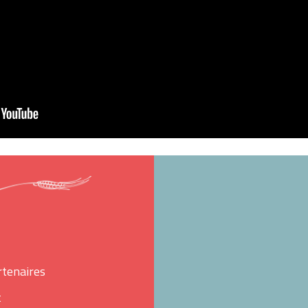
rtenaires
t