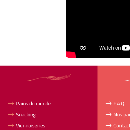
Pains du monde
F.A.Q.
Snacking
Nos pa
Viennoiseries
Contac