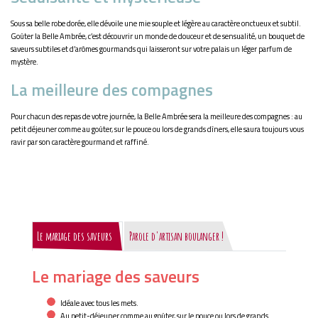
Sous sa belle robe dorée, elle dévoile une mie souple et légère au caractère onctueux et subtil.
Goûter la Belle Ambrée, c’est découvrir un monde de douceur et de sensualité, un bouquet de
saveurs subtiles et d’arômes gourmands qui laisseront sur votre palais un léger parfum de
mystère.
La meilleure des compagnes
Pour chacun des repas de votre journée, la Belle Ambrée sera la meilleure des compagnes : au
petit déjeuner comme au goûter, sur le pouce ou lors de grands dîners, elle saura toujours vous
ravir par son caractère gourmand et raffiné.
Le mariage des saveurs
Parole d'artisan boulanger !
Le mariage des saveurs
Idéale avec tous les mets.
Au petit-déjeuner comme au goûter, sur le pouce ou lors de grands