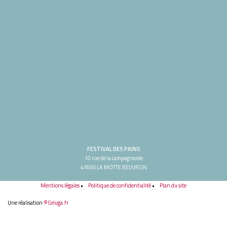
FESTIVAL DES PAINS
10 rue de la campagnarde
41600 LA MOTTE BEUVRON
Mentions légales
Politique de confidentialité
Plan du site
Une réalisation
©Celuga.fr