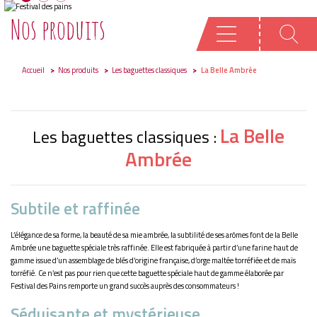
Nos produits
Accueil
Nos produits
Les baguettes classiques
La Belle Ambrée
La Belle
Les baguettes classiques :
Ambrée
Subtile et raffinée
L’élégance de sa forme, la beauté de sa mie ambrée, la subtilité de ses arômes font de la Belle
Ambrée une baguette spéciale très raffinée. Elle est fabriquée à partir d’une farine haut de
gamme issue d’un assemblage de blés d’origine française, d’orge maltée torréfiée et de maïs
torréfié. Ce n’est pas pour rien que cette baguette spéciale haut de gamme élaborée par
Festival des Pains remporte un grand succès auprès des consommateurs !
Séduisante et mystérieuse